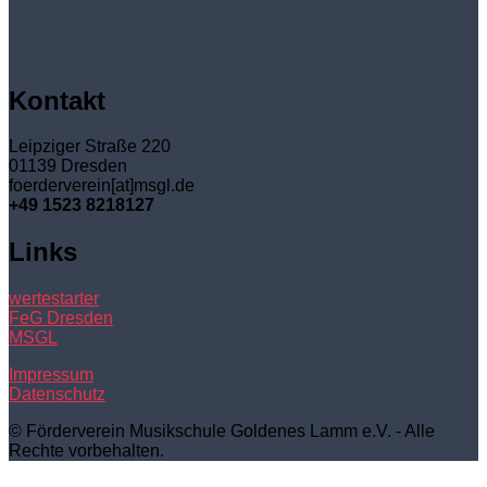
Kontakt
Leipziger Straße 220
01139 Dresden
foerderverein[at]msgl.de
+49 1523 8218127
Links
wertestarter
FeG Dresden
MSGL
Impressum
Datenschutz
© Förderverein Musikschule Goldenes Lamm e.V. - Alle
Rechte vorbehalten.