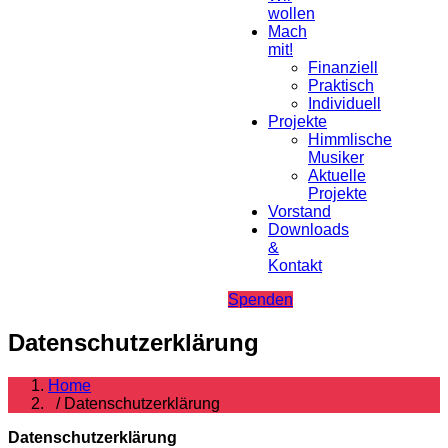
wollen
Mach
mit!
Finanziell
Praktisch
Individuell
Projekte
Himmlische
Musiker
Aktuelle
Projekte
Vorstand
Downloads
&
Kontakt
Spenden
Datenschutzerklärung
Home
/ Datenschutzerklärung
Datenschutzerklärung