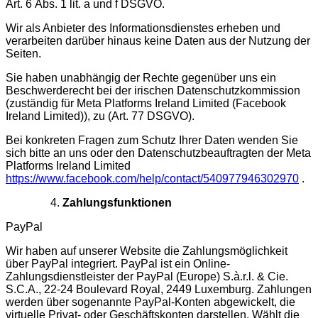
Art. 6 Abs. 1 lit. a und f DSGVO.
Wir als Anbieter des Informationsdienstes erheben und
verarbeiten darüber hinaus keine Daten aus der Nutzung der
Seiten.
Sie haben unabhängig der Rechte gegenüber uns ein
Beschwerderecht bei der irischen Datenschutzkommission
(zuständig für Meta Platforms Ireland Limited (Facebook
Ireland Limited)), zu (Art. 77 DSGVO).
Bei konkreten Fragen zum Schutz Ihrer Daten wenden Sie
sich bitte an uns oder den Datenschutzbeauftragten der Meta
Platforms Ireland Limited
https://www.facebook.com/help/contact/540977946302970
.
Zahlungsfunktionen
PayPal
Wir haben auf unserer Website die Zahlungsmöglichkeit
über PayPal integriert. PayPal ist ein Online-
Zahlungsdienstleister der PayPal (Europe) S.à.r.l. & Cie.
S.C.A., 22-24 Boulevard Royal, 2449 Luxemburg. Zahlungen
werden über sogenannte PayPal-Konten abgewickelt, die
virtuelle Privat- oder Geschäftskonten darstellen. Wählt die