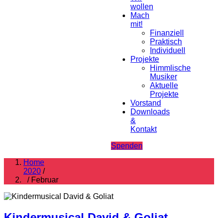
wollen
Mach
mit!
Finanziell
Praktisch
Individuell
Projekte
Himmlische
Musiker
Aktuelle
Projekte
Vorstand
Downloads
&
Kontakt
Spenden
Home
2020
/
/ Februar
Kindermusical David & Goliat