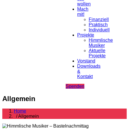
wollen
Mach
mit!
Finanziell
Praktisch
Individuell
Projekte
Himmlische
Musiker
Aktuelle
Projekte
Vorstand
Downloads
&
Kontakt
Spenden
Allgemein
Home
/ Allgemein