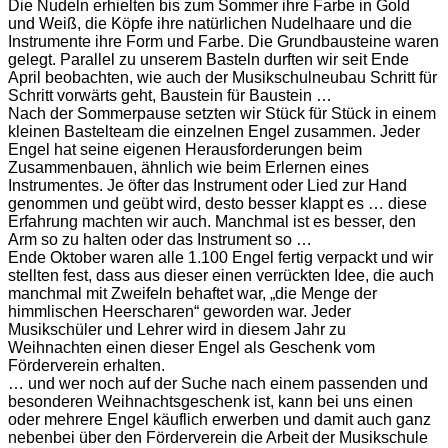
Die Nudeln erhielten bis zum Sommer ihre Farbe in Gold
und Weiß, die Köpfe ihre natürlichen Nudelhaare und die
Instrumente ihre Form und Farbe. Die Grundbausteine waren
gelegt. Parallel zu unserem Basteln durften wir seit Ende
April beobachten, wie auch der Musikschulneubau Schritt für
Schritt vorwärts geht, Baustein für Baustein …
Nach der Sommerpause setzten wir Stück für Stück in einem
kleinen Bastelteam die einzelnen Engel zusammen. Jeder
Engel hat seine eigenen Herausforderungen beim
Zusammenbauen, ähnlich wie beim Erlernen eines
Instrumentes. Je öfter das Instrument oder Lied zur Hand
genommen und geübt wird, desto besser klappt es … diese
Erfahrung machten wir auch. Manchmal ist es besser, den
Arm so zu halten oder das Instrument so …
Ende Oktober waren alle 1.100 Engel fertig verpackt und wir
stellten fest, dass aus dieser einen verrückten Idee, die auch
manchmal mit Zweifeln behaftet war, „die Menge der
himmlischen Heerscharen“ geworden war. Jeder
Musikschüler und Lehrer wird in diesem Jahr zu
Weihnachten einen dieser Engel als Geschenk vom
Förderverein erhalten.
… und wer noch auf der Suche nach einem passenden und
besonderen Weihnachtsgeschenk ist, kann bei uns einen
oder mehrere Engel käuflich erwerben und damit auch ganz
nebenbei über den Förderverein die Arbeit der Musikschule