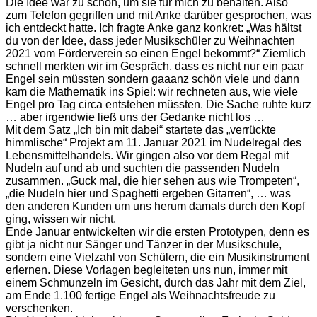
Die Idee war zu schön, um sie für mich zu behalten. Also
zum Telefon gegriffen und mit Anke darüber gesprochen, was
ich entdeckt hatte. Ich fragte Anke ganz konkret: „Was hältst
du von der Idee, dass jeder Musikschüler zu Weihnachten
2021 vom Förderverein so einen Engel bekommt?“ Ziemlich
schnell merkten wir im Gespräch, dass es nicht nur ein paar
Engel sein müssten sondern gaaanz schön viele und dann
kam die Mathematik ins Spiel: wir rechneten aus, wie viele
Engel pro Tag circa entstehen müssten. Die Sache ruhte kurz
… aber irgendwie ließ uns der Gedanke nicht los …
Mit dem Satz „Ich bin mit dabei“ startete das „verrückte
himmlische“ Projekt am 11. Januar 2021 im Nudelregal des
Lebensmittelhandels. Wir gingen also vor dem Regal mit
Nudeln auf und ab und suchten die passenden Nudeln
zusammen. „Guck mal, die hier sehen aus wie Trompeten“,
„die Nudeln hier und Spaghetti ergeben Gitarren“, … was
den anderen Kunden um uns herum damals durch den Kopf
ging, wissen wir nicht.
Ende Januar entwickelten wir die ersten Prototypen, denn es
gibt ja nicht nur Sänger und Tänzer in der Musikschule,
sondern eine Vielzahl von Schülern, die ein Musikinstrument
erlernen. Diese Vorlagen begleiteten uns nun, immer mit
einem Schmunzeln im Gesicht, durch das Jahr mit dem Ziel,
am Ende 1.100 fertige Engel als Weihnachtsfreude zu
verschenken.