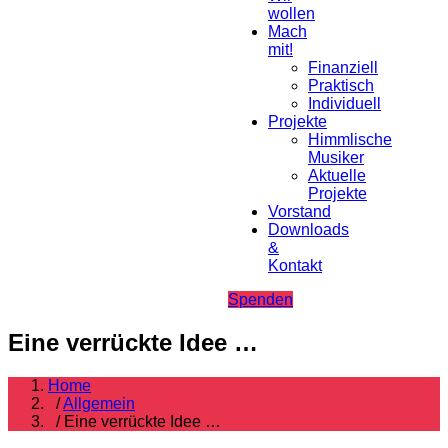
wollen
Mach
mit!
Finanziell
Praktisch
Individuell
Projekte
Himmlische
Musiker
Aktuelle
Projekte
Vorstand
Downloads
&
Kontakt
Spenden
Eine verrückte Idee …
Home
/
Allgemein
/ Eine verrückte Idee …