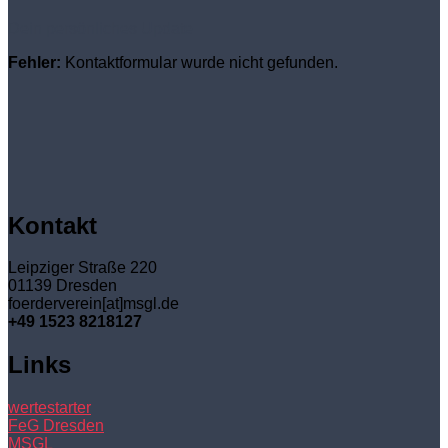
Dein persönliches Update
Fehler:
Kontaktformular wurde nicht gefunden.
Kontakt
Leipziger Straße 220
01139 Dresden
foerderverein[at]msgl.de
+49 1523 8218127
Links
wertestarter
FeG Dresden
MSGL