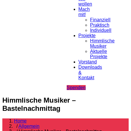
wollen
Mach
mit!
Finanziell
Praktisch
Individuell
Projekte
Himmlische
Musiker
Aktuelle
Projekte
Vorstand
Downloads
&
Kontakt
Spenden
Himmlische Musiker –
Bastelnachmittag
Home
/
Allgemein