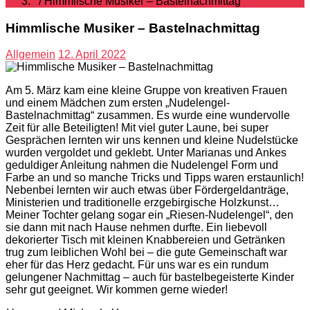
/ Himmlische Musiker – Bastelnachmittag
Himmlische Musiker – Bastelnachmittag
Allgemein
12. April 2022
Am 5. März kam eine kleine Gruppe von kreativen Frauen
und einem Mädchen zum ersten „Nudelengel-
Bastelnachmittag“ zusammen. Es wurde eine wundervolle
Zeit für alle Beteiligten! Mit viel guter Laune, bei super
Gesprächen lernten wir uns kennen und kleine Nudelstücke
wurden vergoldet und geklebt. Unter Marianas und Ankes
geduldiger Anleitung nahmen die Nudelengel Form und
Farbe an und so manche Tricks und Tipps waren erstaunlich!
Nebenbei lernten wir auch etwas über Fördergeldanträge,
Ministerien und traditionelle erzgebirgische Holzkunst…
Meiner Tochter gelang sogar ein „Riesen-Nudelengel“, den
sie dann mit nach Hause nehmen durfte. Ein liebevoll
dekorierter Tisch mit kleinen Knabbereien und Getränken
trug zum leiblichen Wohl bei – die gute Gemeinschaft war
eher für das Herz gedacht. Für uns war es ein rundum
gelungener Nachmittag – auch für bastelbegeisterte Kinder
sehr gut geeignet. Wir kommen gerne wieder!