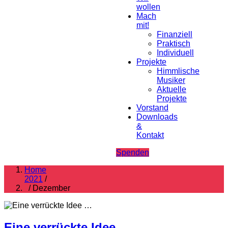
wollen
Mach
mit!
Finanziell
Praktisch
Individuell
Projekte
Himmlische
Musiker
Aktuelle
Projekte
Vorstand
Downloads
&
Kontakt
Spenden
Home
2021
/
/ Dezember
Eine verrückte Idee …