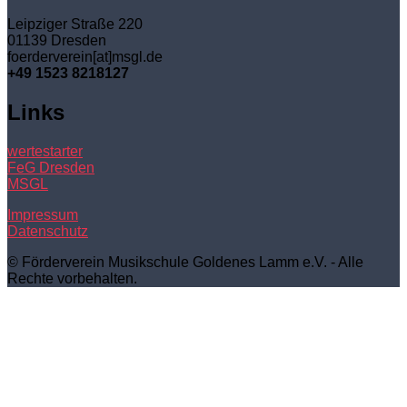
Leipziger Straße 220
01139 Dresden
foerderverein[at]msgl.de
+49 1523 8218127
Links
wertestarter
FeG Dresden
MSGL
Impressum
Datenschutz
© Förderverein Musikschule Goldenes Lamm e.V. - Alle
Rechte vorbehalten.