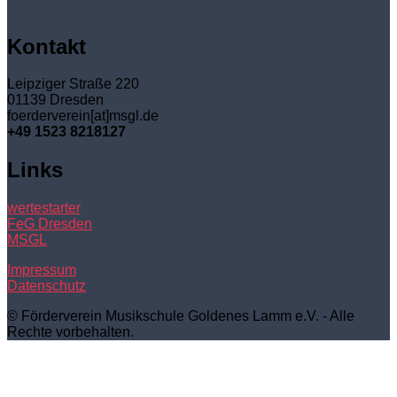
Kontakt
Leipziger Straße 220
01139 Dresden
foerderverein[at]msgl.de
+49 1523 8218127
Links
wertestarter
FeG Dresden
MSGL
Impressum
Datenschutz
© Förderverein Musikschule Goldenes Lamm e.V. - Alle
Rechte vorbehalten.