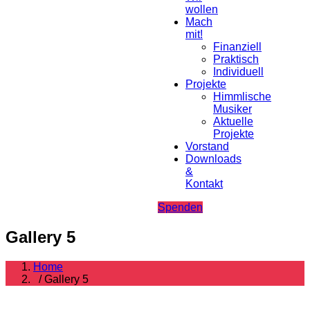
wollen
Mach
mit!
Finanziell
Praktisch
Individuell
Projekte
Himmlische
Musiker
Aktuelle
Projekte
Vorstand
Downloads
&
Kontakt
Spenden
Gallery 5
Home
/ Gallery 5