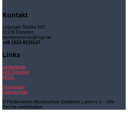
Kontakt
Leipziger Straße 220
01139 Dresden
foerderverein[at]msgl.de
+49 1523 8218127
Links
wertestarter
FeG Dresden
MSGL
Impressum
Datenschutz
© Förderverein Musikschule Goldenes Lamm e.V. - Alle
Rechte vorbehalten.