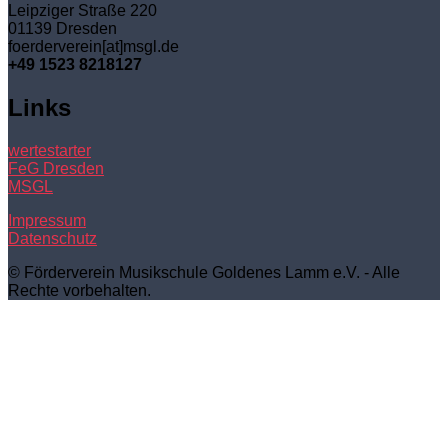
Leipziger Straße 220
01139 Dresden
foerderverein[at]msgl.de
+49 1523 8218127
Links
wertestarter
FeG Dresden
MSGL
Impressum
Datenschutz
© Förderverein Musikschule Goldenes Lamm e.V. - Alle
Rechte vorbehalten.