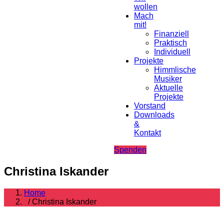
wollen
Mach
mit!
Finanziell
Praktisch
Individuell
Projekte
Himmlische
Musiker
Aktuelle
Projekte
Vorstand
Downloads
&
Kontakt
Spenden
Christina Iskander
Home
/ Christina Iskander