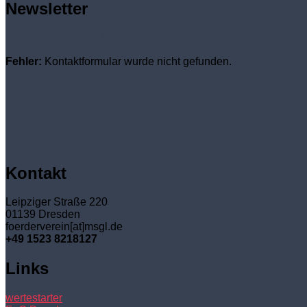
Newsletter
Dein persönliches Update
Fehler:
Kontaktformular wurde nicht gefunden.
Kontakt
Leipziger Straße 220
01139 Dresden
foerderverein[at]msgl.de
+49 1523 8218127
Links
wertestarter