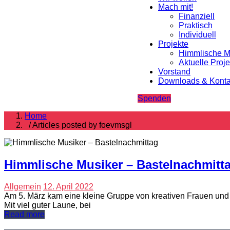
Mach mit!
Finanziell
Praktisch
Individuell
Projekte
Himmlische M
Aktuelle Proje
Vorstand
Downloads & Konta
Spenden
Home
/ Articles posted by foevmsgl
Himmlische Musiker – Bastelnachmitt
Allgemein
12. April 2022
Am 5. März kam eine kleine Gruppe von kreativen Frauen und
Mit viel guter Laune, bei
Read more