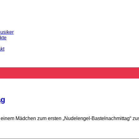
usiker
kte
kt
ag
 einem Mädchen zum ersten „Nudelengel-Bastelnachmittag“ zusam