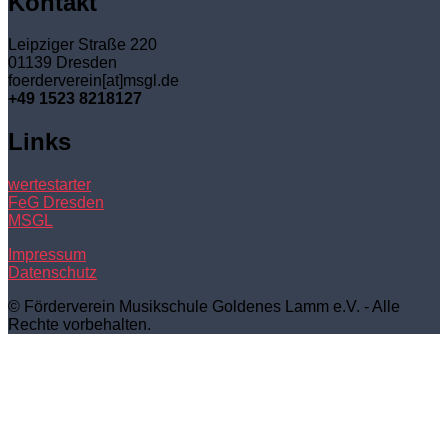
Kontakt
Leipziger Straße 220
01139 Dresden
foerderverein[at]msgl.de
+49 1523 8218127
Links
wertestarter
FeG Dresden
MSGL
Impressum
Datenschutz
© Förderverein Musikschule Goldenes Lamm e.V. - Alle
Rechte vorbehalten.