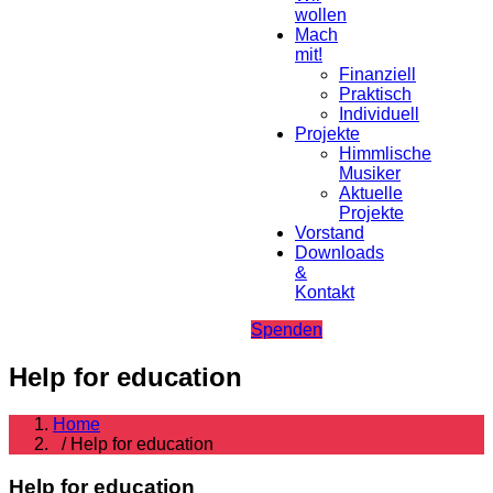
wollen
Mach
mit!
Finanziell
Praktisch
Individuell
Projekte
Himmlische
Musiker
Aktuelle
Projekte
Vorstand
Downloads
&
Kontakt
Spenden
Help for education
Home
/ Help for education
Help for education