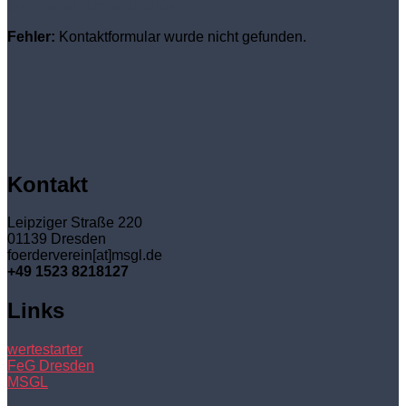
Dein persönliches Update
Fehler:
Kontaktformular wurde nicht gefunden.
Kontakt
Leipziger Straße 220
01139 Dresden
foerderverein[at]msgl.de
+49 1523 8218127
Links
wertestarter
FeG Dresden
MSGL